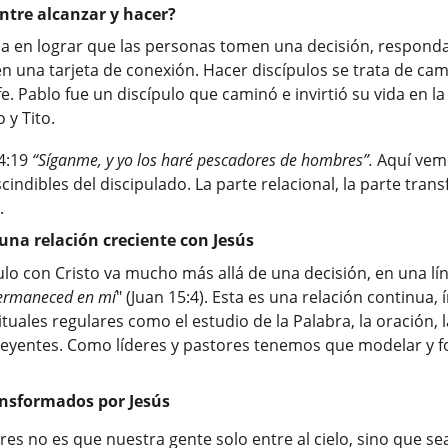
entre alcanzar y hacer?
ca en lograr que las personas tomen una decisión, respondan
n una tarjeta de conexión. Hacer discípulos se trata de cam
e. Pablo fue un discípulo que caminó e invirtió su vida en la
y Tito.
4:19 
“Síganme, y yo los haré pescadores de hombres”.
 Aquí vem
ndibles del discipulado. La parte relacional, la parte trans
.
 una relación creciente con Jesús
ulo con Cristo va mucho más allá de una decisión, en una lín
ermaneced en mí
" (Juan 15:4). Esta es una relación continua, 
tuales regulares como el estudio de la Palabra, la oración, l
eyentes. Como líderes y pastores tenemos que modelar y f
ansformados por Jesús
es no es que nuestra gente solo entre al cielo, sino que s