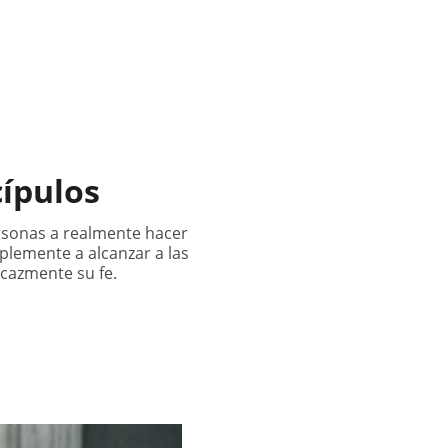
uestro Credo
Contactenos
Q&A
Donaciones
ES
cípulos
ersonas a realmente hacer
plemente a alcanzar a las
icazmente su fe.