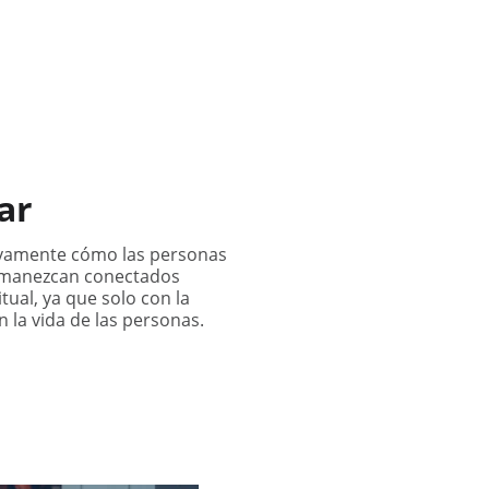
uestro Credo
Contactenos
Q&A
Donaciones
ES
ar
sivamente cómo las personas
permanezcan conectados
tual, ya que solo con la
la vida de las personas.