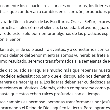
samente los espacios relacionales necesarios, los líderes 
cticas que conduzcan a cambios en el corazón, producidos po
 voz de Dios a través de las Escrituras. Orar al Señor, expr
 practicas tales cómo el silencio, la soledad, el ayuno, guard
. Todo esto, solo por nombrar algunas de las practicas espi
on el Señor.
an a dejar de solo asistir a eventos, y a conectarnos con Cr
omos delante del Señor mientras somos vulnerables frete 
omo resultado, seremos transformados a la semejanza de J
 de discipulado se requiere mucho más que repensar nuestr
modelos eclesiásticos. Sino que el discipulado nos demand
nera de hacer iglesia. Los líderes deben ser cuidadosos a
 conexiones auténticas. Además, deben comportarse como pa
hasta que estos echen raíces profundas con el tiempo.
estos cambios es hermoso: personas transformadas por Jesú
encarnando el Reino de Dios aquí en la tierra. Pero lograr e