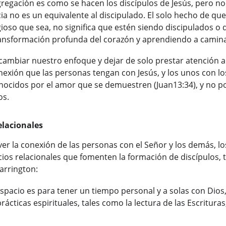
egación es como se hacen los discípulos de Jesús, pero no
cia no es un equivalente al discipulado. El solo hecho de que
ioso que sea, no significa que estén siendo discipulados o 
nsformación profunda del corazón y aprendiendo a camina
mbiar nuestro enfoque y dejar de solo prestar atención a l
onexión que las personas tengan con Jesús, y los unos con los
onocidos por el amor que se demuestren (Juan13:34), y no po
os.
elacionales
r la conexión de las personas con el Señor y los demás, los
cios relacionales que fomenten la formación de discípulos, 
arrington:
espacio es para tener un tiempo personal y a solas con Dios
ácticas espirituales, tales como la lectura de las Escrituras, 