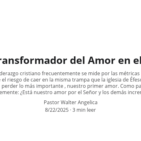
Inicio
Quienes Somos
Misión
Redes
Recursos
N
ransformador del Amor en e
erazgo cristiano frecuentemente se mide por las métricas 
e el riesgo de caer en la misma trampa que la iglesia de Éfes
ro perder lo más importante , nuestro primer amor. Como p
emente: ¿Está nuestro amor por el Señor y los demás incr
Pastor Walter Angelica
8/22/2025
3 min leer