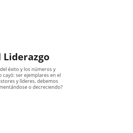
uestro Credo
Contactenos
Q&A
Donaciones
ES
l Liderazgo
del éxito y los números y
o cayó: ser ejemplares en el
astores y líderes, debemos
ementándose o decreciendo?