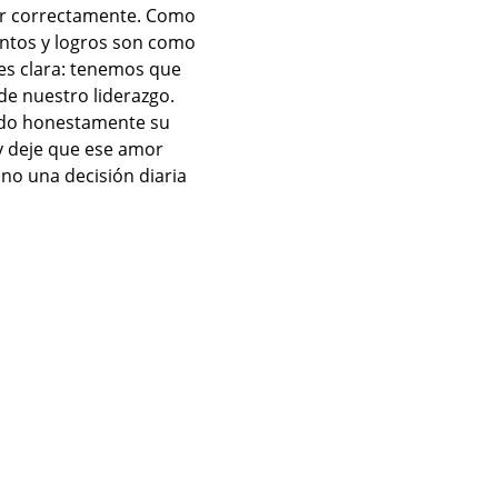
vir correctamente. Como 
lentos y logros son como 
 es clara: tenemos que 
e nuestro liderazgo. 
ndo honestamente su 
y deje que ese amor 
ino una decisión diaria 