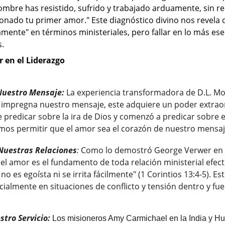
ombre has resistido, sufrido y trabajado arduamente, sin re
onado tu primer amor." Este diagnóstico divino nos revela
mente" en términos ministeriales, pero fallar en lo más es
s.
 en el Liderazgo
Nuestro Mensaje:
La experiencia transformadora de D.L. M
impregna nuestro mensaje, este adquiere un poder extraord
predicar sobre la ira de Dios y comenzó a predicar sobre e
os permitir que el amor sea el corazón de nuestro mensaj
 Nuestras Relaciones
:
 Como lo demostró George Verwer en s
el amor es el fundamento de toda relación ministerial efecti
no es egoísta ni se irrita fácilmente" (1 Corintios 13:4-5). 
ialmente en situaciones de conflicto y tensión dentro y fue
stro Servicio:
 Los misioneros Amy Carmichael en la India y Hu