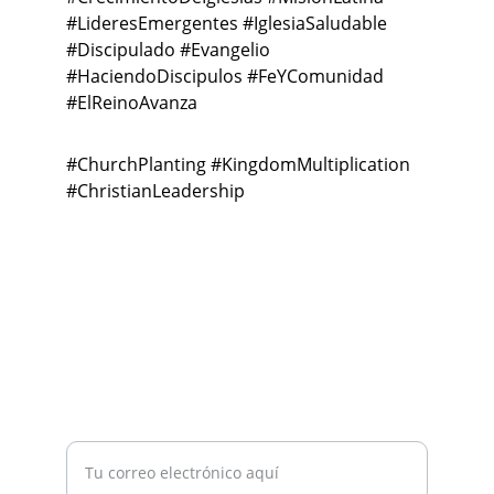
#LideresEmergentes #IglesiaSaludable 
#Discipulado #Evangelio 
#HaciendoDiscipulos #FeYComunidad 
#ElReinoAvanza
#ChurchPlanting #KingdomMultiplication 
#ChristianLeadership
EMAIL
info@latinomultiplicationnetwork.org
COMUNIDAD
Ingresa tu correo electrónico aquí