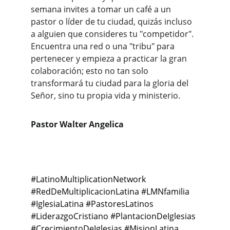
semana invites a tomar un café a un 
pastor o líder de tu ciudad, quizás incluso 
a alguien que consideres tu "competidor". 
Encuentra una red o una "tribu" para 
pertenecer y empieza a practicar la gran 
colaboración; esto no tan solo 
transformará tu ciudad para la gloria del 
Señor, sino tu propia vida y ministerio.
Pastor Walter Angelica
Conexión
#Latin
oMultiplicationNetwork 
#RedDeMultiplicacionLatina #LMNfamilia 
#IglesiaLatina #PastoresLatinos 
#LiderazgoCristiano #PlantacionDeIglesias 
#CrecimientoDeIglesias #MisionLatina 