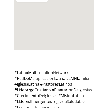
Conexión
#Latin
oMultiplicationNetwork 
#RedDeMultiplicacionLatina #LMNfamilia 
#IglesiaLatina #PastoresLatinos 
#LiderazgoCristiano #PlantacionDeIglesias 
#CrecimientoDeIglesias #MisionLatina 
#LideresEmergentes #IglesiaSaludable 
#Discipulado #Evangelio 