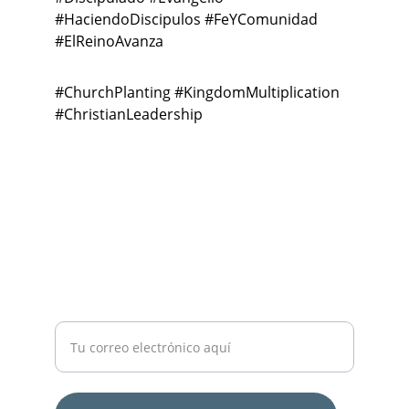
#HaciendoDiscipulos #FeYComunidad 
#ElReinoAvanza
#ChurchPlanting #KingdomMultiplication 
#ChristianLeadership
EMAIL
info@latinomultiplicationnetwork.org
COMUNIDAD
Ingresa tu correo electrónico aquí