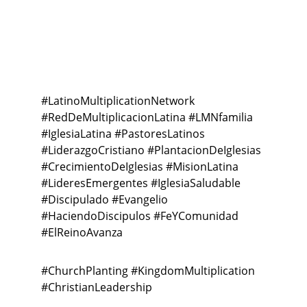
Connection
#Latin
oMultiplicationNetwork 
#RedDeMultiplicacionLatina #LMNfamilia 
#IglesiaLatina #PastoresLatinos 
#LiderazgoCristiano #PlantacionDeIglesias 
#CrecimientoDeIglesias #MisionLatina 
#LideresEmergentes #IglesiaSaludable 
#Discipulado #Evangelio 
#HaciendoDiscipulos #FeYComunidad 
#ElReinoAvanza
#ChurchPlanting #KingdomMultiplication 
#ChristianLeadership